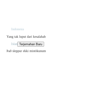
Indonesia
Yang tak luput dari kesalahab
Islan
Það sleppur ekki mistökunum