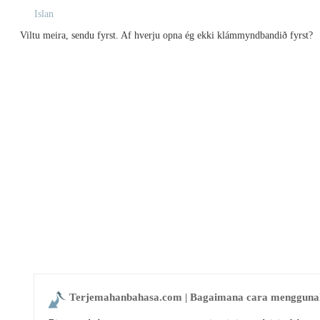
Islan
Viltu meira, sendu fyrst. Af hverju opna ég ekki klámmyndbandið fyrst?
Terjemahanbahasa.com | Bagaimana cara menggunaka