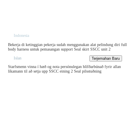
Indonesia
Bekerja di ketinggian pekerja sudah menggunakan alat pelindung diri full
body harness untuk pemasangan support Seal skirt SSCC unit 2
Islan
Starfsmenn vinna í hæð og nota persónulegan hlífðarbúnað fyrir allan
líkamann til að setja upp SSCC eining 2 Seal pilsstuðning